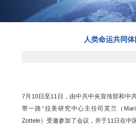
人类命运共同体
7
月
10
日至
11
日，由中共中央宣传部和中
带一路”拉美研究中心主任司芙兰（
Mari
Zottele
）受邀参加了会议，并于
11
日在中