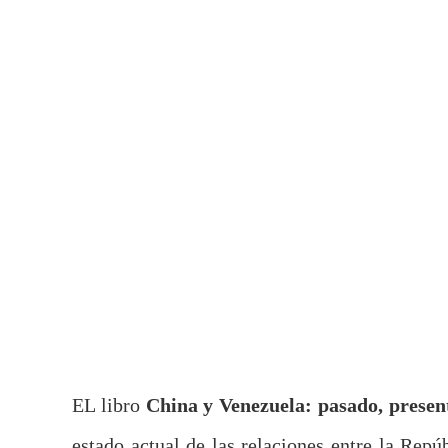
EL libro
China y Venezuela: pasado, presen
estado actual de las relaciones entre la Rep